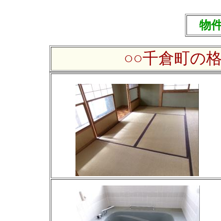
物件
○○千倉町の