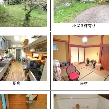
小屋３棟有り
厨房
座敷